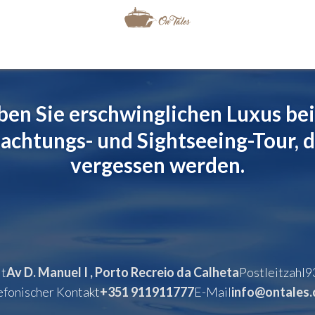
en Sie erschwinglichen Luxus bei
chtungs- und Sightseeing-Tour, di
vergessen werden.
t
Av D. Manuel I , Porto Recreio da Calheta
Postleitzahl
9
efonischer Kontakt
+351 911911777
E-Mail
info@ontales