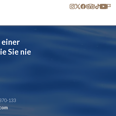
 einer
e Sie nie
370-133
.com