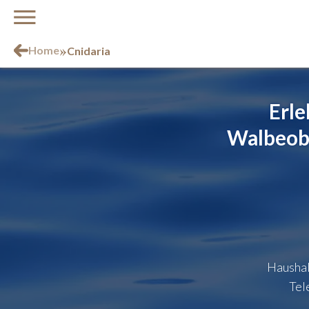
»
Home
Cnidaria
Erleb
Walbeoba
Haushal
Tel