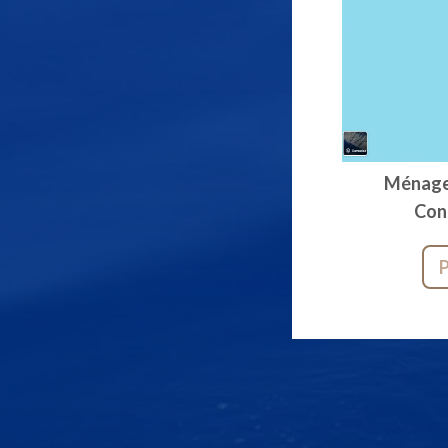
Ménag
Con