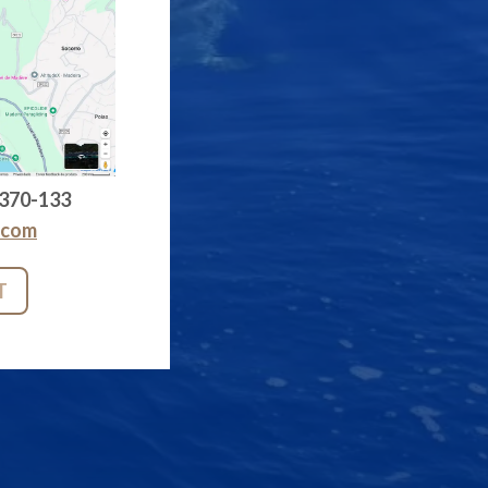
370-133
.com
T