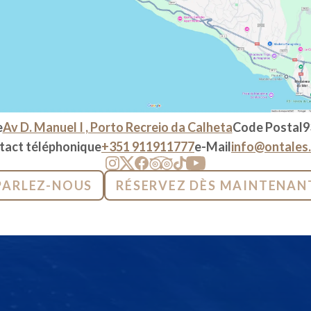
e
Av D. Manuel I , Porto Recreio da Calheta
Code Postal
9
tact téléphonique
+351 911911777
e-Mail
info@ontales
PARLEZ-NOUS
RÉSERVEZ DÈS MAINTENAN