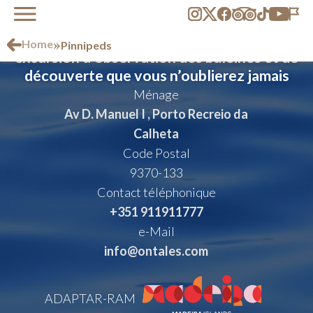
Vivez le luxe abordable lors d’une
»
Home
Pinnipeds
excursion d’observation des baleines et de
découverte que vous n’oublierez jamais
Ménage
Av D. Manuel I , Porto Recreio da
Calheta
Code Postal
9370-133
Contact téléphonique
+351 911911777
e-Mail
info@ontales.com
ADAPTAR-RAM