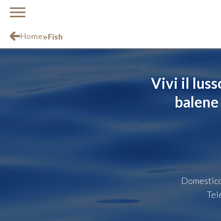
»
Home
Fish
Vivi il luss
balene
Domestic
Tel