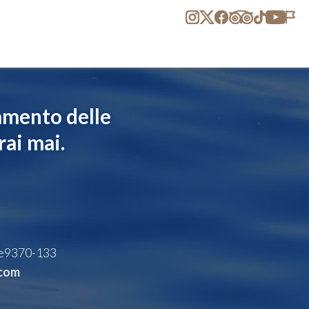
tamento delle
ai mai.
e
9370-133
.com