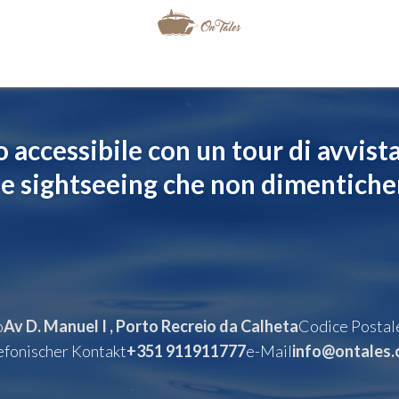
o accessibile con un tour di avvis
 e sightseeing che non dimenticher
o
Av D. Manuel I , Porto Recreio da Calheta
Codice Postal
efonischer Kontakt
+351 911911777
e-Mail
info@ontales