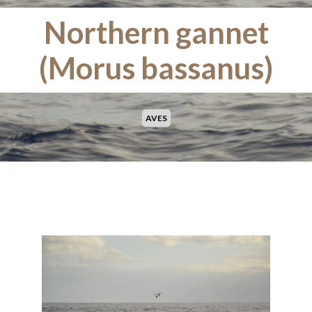
Northern gannet
(Morus bassanus)
AVES