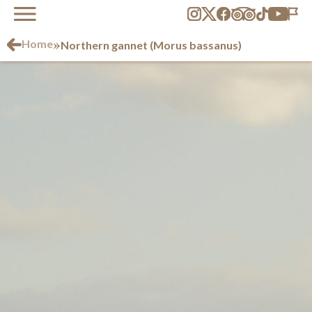
»
Home
Northern gannet (Morus bassanus)