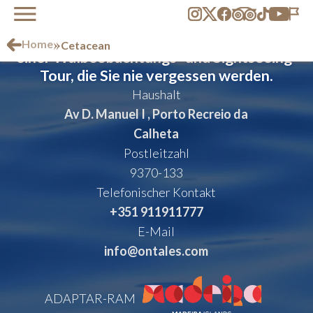
Erleben Sie erschwinglichen Luxus bei
»
Home
Cetacean
einer Walbeobachtungs- und Sightseeing-
Tour, die Sie nie vergessen werden.
Haushalt
Av D. Manuel I , Porto Recreio da
Calheta
Postleitzahl
9370-133
Telefonischer Kontakt
+351 911911777
E-Mail
info@ontales.com
ADAPTAR-RAM