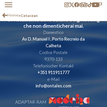
Vivi il lusso accessibile con un tour di
»
Home
Cetacean
avvistamento delle balene e sightseeing
che non dimenticherai mai.
Domestico
Av D. Manuel I , Porto Recreio da
Calheta
Codice Postale
9370-133
Telefonischer Kontakt
+351 911911777
e-Mail
info@ontales.com
ADAPTAR-RAM