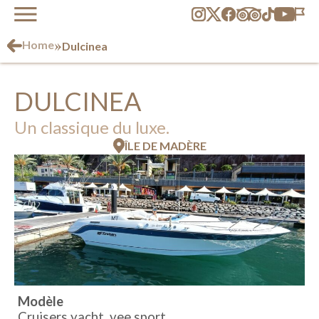
»
Home
Dulcinea
DULCINEA
Un classique du luxe.
ÎLE DE MADÈRE
Modèle
Cruisers yacht, vee sport