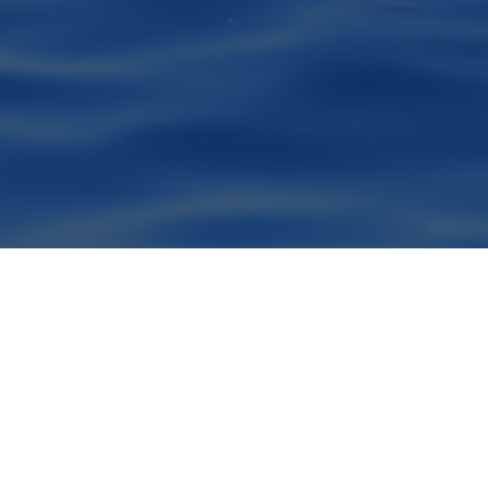
o accessibile con un tour di avvis
 e sightseeing che non dimenticher