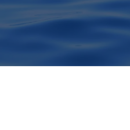
Vivi il luss
balene