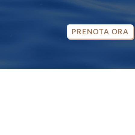
PRENOTA ORA
OPEN
CHATY
tamento delle
ai mai.