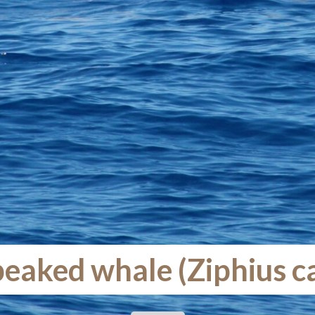
beaked whale (Ziphius ca