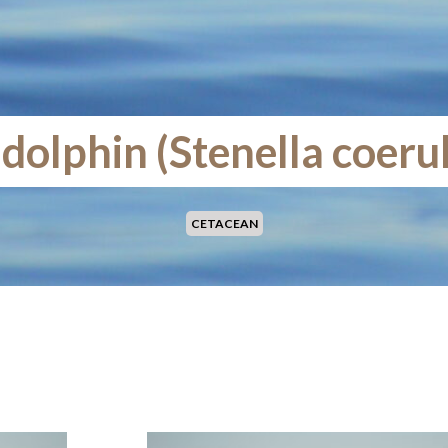
 dolphin (Stenella coeru
CETACEAN