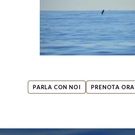
PARLA CON NOI
PRENOTA ORA