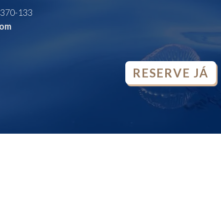
370-133
com
RESERVE JÁ
OPEN
CHATY