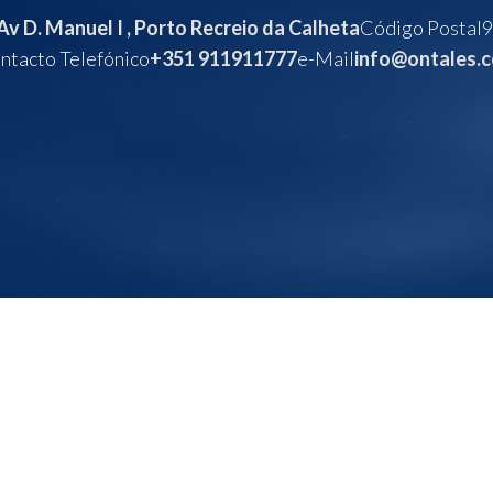
Av D. Manuel I , Porto Recreio da Calheta
Código Postal
9
ntacto Telefónico
+351 911911777
e-Mail
info@ontales.