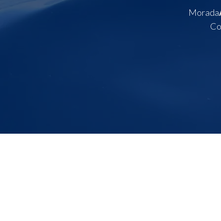
Morada
Co