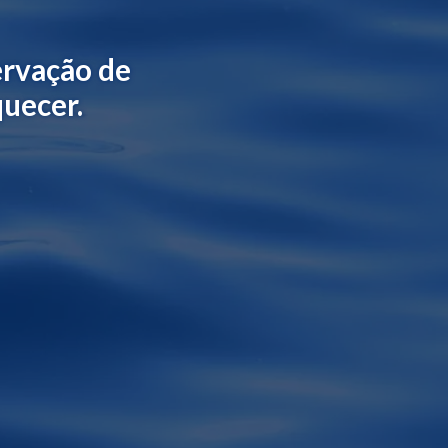
ervação de
quecer.