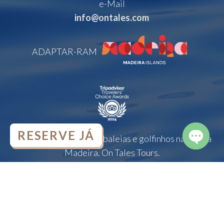
e-Mail
info@ontales.com
ADAPTAR-RAM
RESERVE JÁ
© 2026 Observação de baleias e golfinhos na Ilha da
Madeira. On Tales Tours.
OPEN
CHATY
Handcrafted Web Design por
brunoatwork.com WEB DESIGN
BOUTIQUE STUDIO