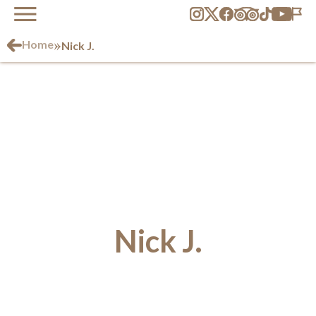
»
Home
Nick J.
Nick J.